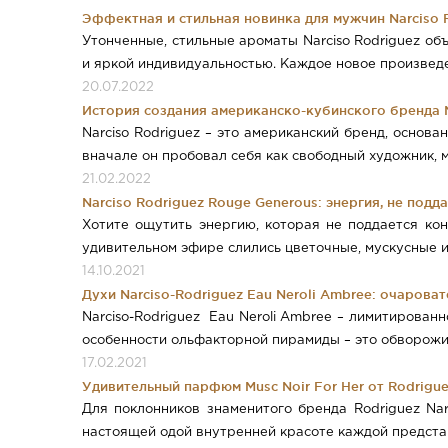
Эффектная и стильная новинка для мужчин Narciso R
Утонченные, стильные ароматы Narciso Rodriguez о
и яркой индивидуальностью. Каждое новое произведе
20.07.2022
История создания американско-кубинского бренда N
Narciso Rodriguez – это американский бренд, осно
вначале он пробовал себя как свободный художник, 
21.02.2022
Narciso Rodriguez Rouge Generous: энергия, не по
Хотите ощутить энергию, которая не поддается кон
удивительном эфире слились цветочные, мускусные и
14.10.2021
Духи Narciso-Rodriguez Eau Neroli Ambree: очаров
Narciso-Rodriguez Eau Neroli Ambree – лимитирован
особенности ольфакторной пирамиды – это обворожи
17.02.2021
Удивительный парфюм Musc Noir For Her от Rodrigue
Для поклонников знаменитого бренда Rodriguez Na
настоящей одой внутренней красоте каждой представ