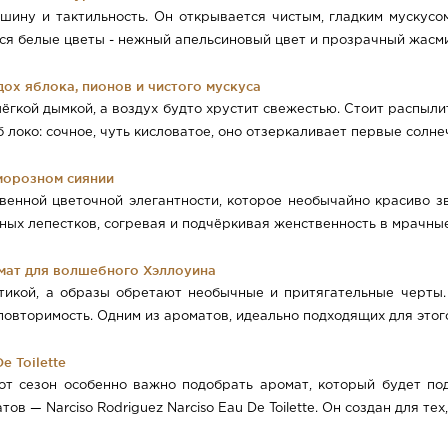
тишину и тактильность. Он открывается чистым, гладким мускусо
я белые цветы - нежный апельсиновый цвет и прозрачный жасмин
здох яблока, пионов и чистого мускуса
гкой дымкой, а воздух будто хрустит свежестью. Стоит распылить
локо: сочное, чуть кисловатое, оно отзеркаливает первые солнечн
 морозном сиянии
твенной цветочной элегантности, которое необычайно красиво 
ых лепестков, согревая и подчёркивая женственность в мрачные з
ромат для волшебного Хэллоуина
стикой, а образы обретают необычные и притягательные черты.
овторимость. Одним из ароматов, идеально подходящих для этого 
e Toilette
тот сезон особенно важно подобрать аромат, который будет по
 — Narciso Rodriguez Narciso Eau De Toilette. Он создан для тех, 