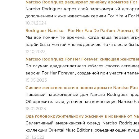
Narciso Rodriguez расширяет линейку ароматов For 
Narciso Rodriguez через свой парфюмерный департа
дополнением к уже известным сериям For Him и For H
10.01.2024
Rodriguez-Narciso - For Her Eau De Parfum: Аромат
Мы все помним те времена, когда наша первая игру
Барби была мечтой многих девочек. Но что если бы Б
12.10.2023
Narciso Rodriguez For Her Forever: сияющая женстве
По случаю двадцатилетнего юбилея своего легендар
версии For Her Forever , созданной при участии тал
15.05.2023
Сияние женственности в новом аромате Narciso Eau d
Нишевый парфюмерный дом Narciso Rodriguez пред
Обворожительная, утонченная композиция Narciso Ea
18.01.2023
Ода головокружительному жасмину в новинке от Nar
Селективный американский бренд Narciso Rodrigue
коллекции Oriental Musc Editions, объединяющей луч
21.11.2022