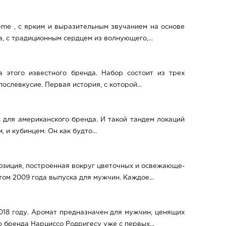
reme , с ярким и выразительным звучанием на основе
 с традиционным сердцем из волнующего,...
а этого известного бренда. Набор состоит из трех
слевкусие. Первая история, с которой...
 для американского бренда. И такой тандем локаций
 и кубинцем. Он как будто...
зиция, построенная вокруг цветочных и освежающе-
ом 2009 года выпуска для мужчин. Каждое...
2018 году. Аромат предназначен для мужчин, ценящих
бренда Нарциссо Родригесу уже с первых...