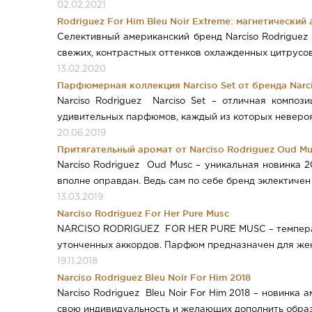
02.02.2021
Rodriguez For Him Bleu Noir Extreme: магнетическ
Селективный американский бренд Narciso Rodriguez 
свежих, контрастных оттенков охлажденных цитрусов
13.02.2020
Парфюмерная коллекция Narciso Set от бренда Narc
Narciso Rodriguez Narciso Set – отличная композ
удивительных парфюмов, каждый из которых невероят
20.06.2019
Притягательный аромат от Narciso Rodriguez Oud M
Narciso Rodriguez Oud Musc – уникальная новинка 
вполне оправдан. Ведь сам по себе бренд эклектичен п
13.03.2019
Narciso Rodriguez For Her Pure Musc
NARCISO RODRIGUEZ FOR HER PURE MUSC – темпераме
утонченных аккордов. Парфюм предназначен для женщ
19.11.2018
Narciso Rodriguez Bleu Noir For Him 2018
Narciso Rodriguez Bleu Noir For Him 2018 – новинк
свою индивидуальность и желающих дополнить образ 