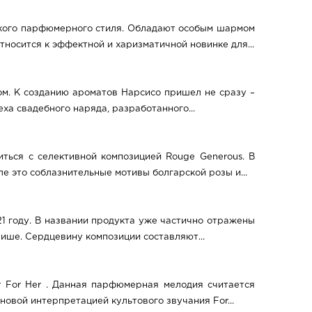
нского парфюмерного стиля. Обладают особым шармом
носится к эффектной и харизматичной новинке для...
ом. К созданию ароматов Нарсисо пришел не сразу –
ха свадебного наряда, разработанного...
иться с селективной композицией Rouge Generous. В
 это соблазнительные мотивы болгарской розы и...
21 году. В названии продукта уже частично отражены
ише. Сердцевину композиции составляют...
r For Her . Данная парфюмерная мелодия считается
овой интерпретацией культового звучания For...