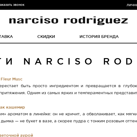
аказать звонок
ЛИЧН
ТАВКА
СКИДКИ
ИСТОРИЯ БРЕНДА
ТИ NARCISO ROD
Fleur Musc
перестает быть просто ингредиентом и превращается в глубо
ритяжения. Одним из самых ярких и темпераментных представителе
как кашемир
» ароматом в линейке: он не кричит, а обволакивает, как мяг
ымка — не букет в вазе, а скорее пудра с тонким розовым оттенк
цветочной аурой