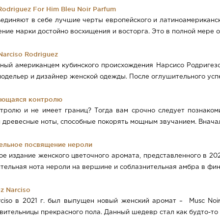
odriguez For Him Bleu Noir Parfum
бъединяют в себе лучшие черты европейского и латиноамерика
ние марки достойно восхищения и восторга. Это в полной мере от
arciso Rodriguez
ванный американцем кубинского происхождения Нарсисо Родригез
модельер и дизайнер женской одежды. После оглушительного успе
ддающаяся контролю
тролю и не имеет границ? Тогда вам срочно следует познаком
 древесные ноты, способные покорять мощным звучанием. Вначале
ательное посвящение нероли
ное издание женского цветочного аромата, представленного в 20
тельная нота нероли на вершине и соблазнительная амбра в фин
z Narciso
rciso в 2021 г. был выпущен новый женский аромат – Musc Noi
ительницы прекрасного пола. Данный шедевр стал как будто-то н