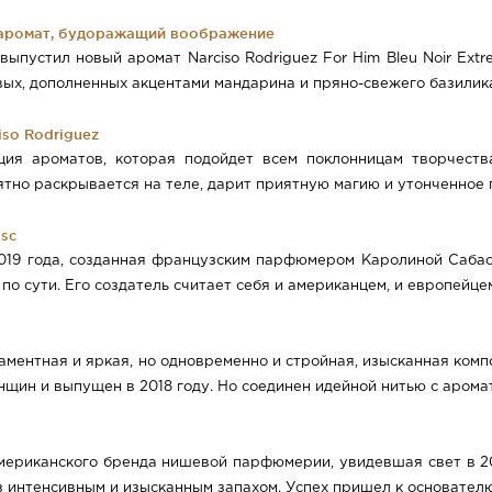
ий аромат, будоражащий воображение
выпустил новый аромат Narciso Rodriguez For Him Bleu Noir Ext
ых, дополненных акцентами мандарина и пряно-свежего базилика,
iso Rodriguez
иция ароматов, которая подойдет всем поклонницам творчеств
но раскрывается на теле, дарит приятную магию и утонченное по
usc
2019 года, созданная французским парфюмером Каролиной Сабас
о сути. Его создатель считает себя и американцем, и европейцем,
нтная и яркая, но одновременно и стройная, изысканная компо
ин и выпущен в 2018 году. Но соединен идейной нитью с аромат
а американского бренда нишевой парфюмерии, увидевшая свет в 
интенсивным и изысканным запахом. Успех пришел к основателю 