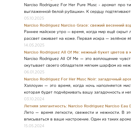
Narciso Rodriguez For Her Pure Musc - аромат про 
выглаженной белой рубашки». К сердцу подтягиваютс
05.10.2025
Narciso Rodriguez Narciso Grace: свежий весенний в
Раннее майское утро — время, когда мир ещё скрыт лё
рассвет оживает на коже. Первая искра — зелёное яб 
14.05.2025
Narciso Rodriguez All Of Me: нежный букет цветов в
Narciso Rodriguez All Of Me — это воплощение чувс
окутывает своего обладателя мягким шарфом из нежн
06.01.2025
Narciso Rodriguez For Her Musc Noir: загадочный а
Хэллоуин — это время, когда ночь наполняется ми
которая будет подчёркивать вашу загадочность и неп
03.10.2024
Летняя элегантность: Narciso Rodriguez Narciso Eau D
Лето — время легкости, свежести и нежности. В э
вписываться в ваше настроение. Один из таких ароматов
15.05.2024