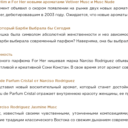
Him и For Her новыми ароматами Vetiver Musc и Musc Nude
мент объявил о скором появлении на рынке двух новых аромато
er, дебютировавшим в 2003 году. Ожидается, что новые ароматы 
, Который Барби Выбрала бы Сегодня
шка была символом абсолютной женственности и нез ависимост
арби выбирала современный парфюм? Наверняка, она бы выбрала R
нность
ного парфюма For Her нишевая марка Narciso Rodriguez объяв
антливой и креативной Сони Констан. В свое время этот аромат с
e Parfum Cristal от Narciso Rodriguez
ставил новый восхитительный аромат, который станет достойн
u de Parfum Cristal отражает внутреннюю красоту женщины, ее п
ciso Rodriguez Jasmine Musc
z, известный своими чувственными, утонченными композициям
шие традиции классического Востока со свежим дыханием современ