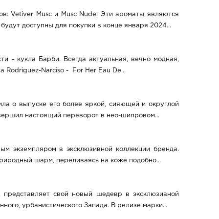
в: Vetiver Musc и Musc Nude. Эти ароматы являются
будут доступны для покупки в конце января 2024...
и – кукла Барби. Всегда актуальная, вечно модная,
odriguez-Narciso - For Her Eau De...
ила о выпуске его более яркой, сияющей и округлой
овершил настоящий переворот в нео-шипровом...
ым экземпляром в эксклюзивной коллекции бренда.
риродный шарм, переливаясь на коже подобно...
и, представляет свой новый шедевр в эксклюзивной
ного, урбанистического Запада. В релизе марки...