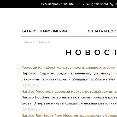
7 (495) 120-18-24
Есть вопросы? Звоните!
З
КАТАЛОГ ПАРФЮМЕРИИ
ОПЛАТА И ДОС
Главная
-
Новости
НОВОС
Розовый манифест женственности: сияние и энергия 
Нарсисо Родригес создал вселенную, где мускус 
лаконичны, архитектурны и обладают особой магией п
09.05.2026
Narciso Poudree: пудровый мускус, который звучит 
Narciso Poudree часто называют самым «кашемировым
снова. В первые минуты слышится нежная цветочная д
09.01.2026
Narciso Rodriguez Pure Musc: «вторая кожа» с бело