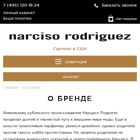
7 (495) 120-18-24
Заказать звонок
ЛИЧНЫЙ КАБИНЕТ
ВАШИ ПОКУПКИ
Нет покупок
Сделано в США
НАВИГАЦИЯ
КАТАЛОГ
Главная
-
О бренде
О БРЕНДЕ
Американец кубинского происхождения Нарцисо Родригес
проделал долгий и тернистый путь к вершине мира моды. Еще в
юности талантливый парфюмер увлекся дизайном, однако родители
против такого хобби протестовали. Но запреты родителей не
остановили жаждущего открытий и целеустремленного Нарцисо. В