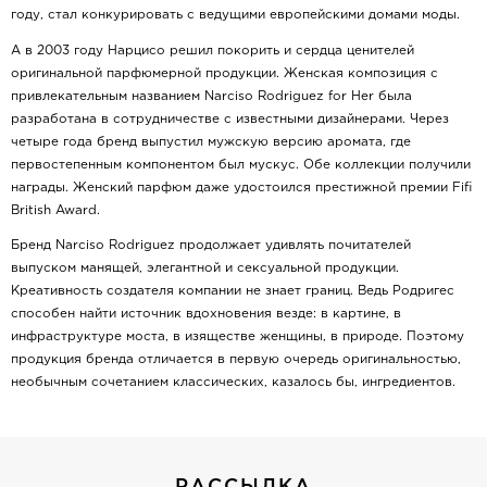
году, стал конкурировать с ведущими европейскими домами моды.
А в 2003 году Нарцисо решил покорить и сердца ценителей
оригинальной парфюмерной продукции. Женская композиция с
привлекательным названием Narciso Rodriguez for Her была
разработана в сотрудничестве с известными дизайнерами. Через
четыре года бренд выпустил мужскую версию аромата, где
первостепенным компонентом был мускус. Обе коллекции получили
награды. Женский парфюм даже удостоился престижной премии Fifi
British Award.
Бренд Narciso Rodriguez продолжает удивлять почитателей
выпуском манящей, элегантной и сексуальной продукции.
Креативность создателя компании не знает границ. Ведь Родригес
способен найти источник вдохновения везде: в картине, в
инфраструктуре моста, в изяществе женщины, в природе. Поэтому
продукция бренда отличается в первую очередь оригинальностью,
необычным сочетанием классических, казалось бы, ингредиентов.
РАССЫЛКА