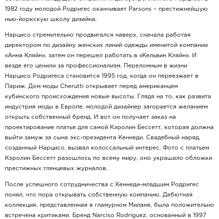
1982 году молодой Родригес оканчивает Parsons – престижнейшую
нью-йоркскую школу дизайна.
Нарцисо стремительно продвигался наверх, сначала работая
директором по дизайну женских линий одежды именитой компании
«Анна Кляйн», затем он перешел работать в «Кельвин Кляйн». И
везде его ценили за профессионализм. Переломным в жизни
Нарцисо Родригеса становится 1995 год, когда он переезжает в
Париж. Дом моды Cherutti открывает перед американцем
кубинского происхождения новые высоты. Глядя на то, как развита
индустрия моды в Европе, молодой дизайнер загорается желанием
открыть собственный бренд. И вот он получает заказ на
проектирование платья для самой Кэролин Бессетт, которая должна
выйти замуж за сына экс-президента Кеннеди. Свадебный наряд,
созданный Нарцисо, вызвал колоссальный интерес. Фото с платьем
Кэролин Бессетт разошлось по всему миру, оно украшало обложки
престижных глянцевых журналов.
После успешного сотрудничества с Кеннеди-младшим Родригес
понял, что пора открывать собственную компанию. Дебютная
коллекция, представленная в гламурном Милане, была положительно
встречена критиками. Бренд Narciso Rodriguez, основанный в 1997