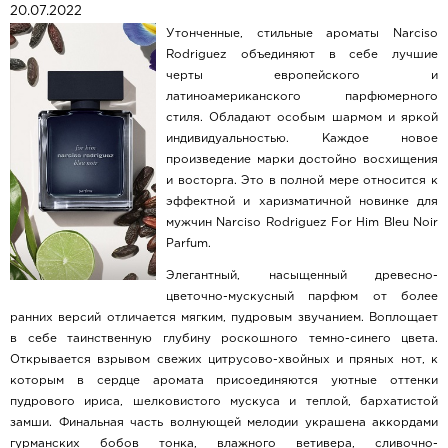
20.07.2022
Утонченные, стильные ароматы Narciso
Rodriguez объединяют в себе лучшие
черты европейского и
латиноамериканского парфюмерного
стиля. Обладают особым шармом и яркой
индивидуальностью. Каждое новое
произведение марки достойно восхищения
и восторга. Это в полной мере относится к
эффектной и харизматичной новинке для
мужчин Narciso Rodriguez For Him Bleu Noir
Parfum.
Элегантный, насыщенный древесно-
цветочно-мускусный парфюм от более
ранних версий отличается мягким, пудровым звучанием. Воплощает
в себе таинственную глубину роскошного темно-синего цвета.
Открывается взрывом свежих цитрусово-хвойных и пряных нот, к
которым в сердце аромата присоединяются уютные оттенки
пудрового ириса, шелковистого мускуса и теплой, бархатистой
замши. Финальная часть волнующей мелодии украшена аккордами
гурманских бобов тонка, влажного ветивера, сливочно-