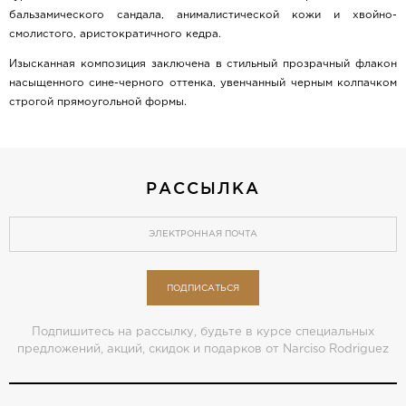
бальзамического сандала, анималистической кожи и хвойно-
смолистого, аристократичного кедра.
Изысканная композиция заключена в стильный прозрачный флакон
насыщенного сине-черного оттенка, увенчанный черным колпачком
строгой прямоугольной формы.
РАССЫЛКА
ПОДПИСАТЬСЯ
Подпишитесь на рассылку, будьте в курсе специальных
предложений, акций, скидок и подарков от Narciso Rodriguez