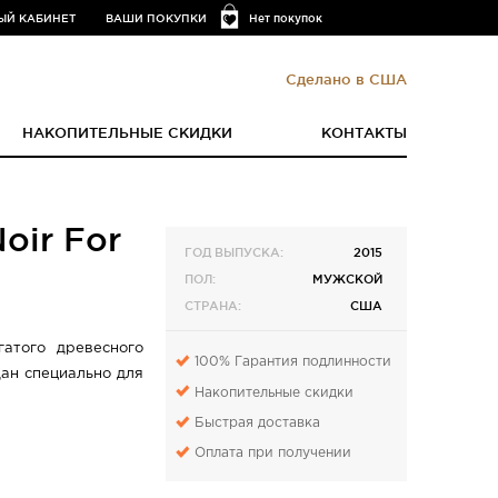
ЫЙ КАБИНЕТ
ВАШИ ПОКУПКИ
Нет покупок
Сделано в США
НАКОПИТЕЛЬНЫЕ СКИДКИ
КОНТАКТЫ
oir For
ГОД ВЫПУСКА:
2015
ПОЛ:
МУЖСКОЙ
СТРАНА:
США
гатого древесного
100% Гарантия подлинности
дан специально для
Накопительные скидки
Быстрая доставка
Оплата при получении