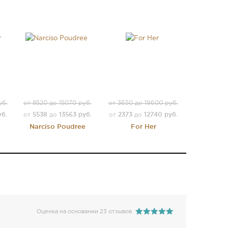
уб.
от 8520 до 15070 руб.
от 3650 до 19600 руб.
уб.
5538
13563 руб.
2373
12740 руб.
от
до
от
до
Narciso Poudree
For Her
Оценка на основании 23 отзывов