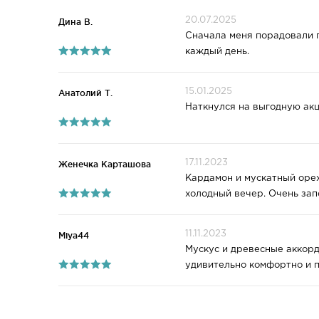
20.07.2025
Дина В.
Сначала меня порадовали п
каждый день.
15.01.2025
Анатолий Т.
Наткнулся на выгодную акц
17.11.2023
Женечка Карташова
Кардамон и мускатный орех
холодный вечер. Очень зап
11.11.2023
Miya44
Мускус и древесные аккорд
удивительно комфортно и п