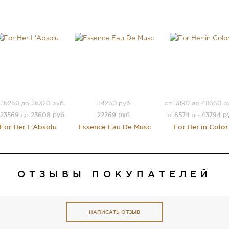
 36260 до 36320 руб.
34260 руб.
от 13190 до 48660 р
23569
23608 руб.
22269 руб.
8574
43794 р
до
от
до
For Her L'Absolu
Essence Eau De Musc
For Her in Color
ОТЗЫВЫ ПОКУПАТЕЛЕЙ
НАПИСАТЬ ОТЗЫВ