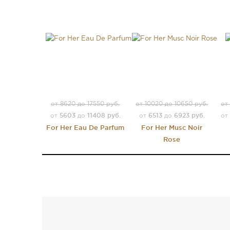
от 8620 до 17550 руб.
от 10020 до 10650 руб.
от
5603
11408 руб.
6513
6923 руб.
от
до
от
до
от
For Her Eau De Parfum
For Her Musc Noir
Rose