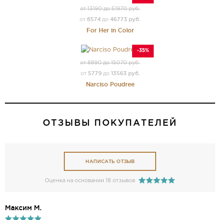
от 13190 до 51970 руб.
8574
46773 руб.
от
до
For Her in Color
-35%
от 8890 до 15070 руб.
5779
13563 руб.
от
до
Narciso Poudree
ОТЗЫВЫ ПОКУПАТЕЛЕЙ
НАПИСАТЬ ОТЗЫВ
Оценка на основании 18 отзывов
Mаксим M.