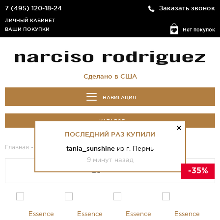
7 (495) 120-18-24
Заказать звонок
ЛИЧНЫЙ КАБИНЕТ
ВАШИ ПОКУПКИ
Нет покупок
Сделано в США
НАВИГАЦИЯ
КАТАЛОГ
ПОСЛЕДНИЙ РАЗ КУПИЛИ
Главная
-
Каталог
- Essence
tania_sunshine
из г. Пермь
9 минут назад
-35%