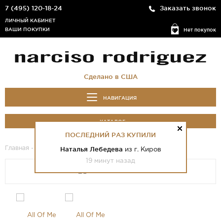
7 (495) 120-18-24
Заказать звонок
ЛИЧНЫЙ КАБИНЕТ
ВАШИ ПОКУПКИ
Нет покупок
Сделано в США
НАВИГАЦИЯ
КАТАЛОГ
ПОСЛЕДНИЙ РАЗ КУПИЛИ
Главная
-
Каталог
- All Of Me Intense
Наталья Лебедева
из г. Киров
19 минут назад